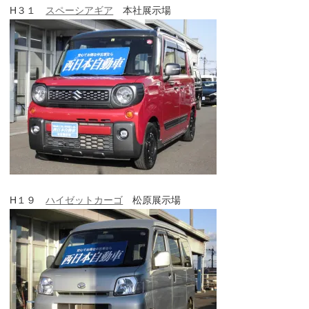
H３１
スペーシアギア
本社展示場
H１９
ハイゼットカーゴ
松原展示場