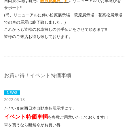
日岡展示場は新たに
軽自動車専門店
にリニューアルでお車選びを
サポート!!
(尚、リニューアルに伴い松原展示場・萩原展示場・花高松展示場
での車の展示は終了致しました。)
これからも皆様のお車探しのお手伝いをさせて頂きます!!
皆様のご来店お待ち致しております。
お買い得！イベント特価車輌
NEWS
2022.05.13
ただいま㈱西日本自動車各展示場にて、
イベント特価車輌
を多数ご用意いたしております!!!
車を買うなら断然今がお買い得!