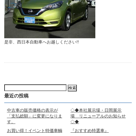
是非、西日本自動車へお越しください!!
検
索:
最近の投稿
中古車の販売価格の表示が
◇◆本社展示場・日岡展示
「支払総額」に変更になりま
場 リニューアルのお知らせ
す。
◇◆
お買い得！イベント特価車輌
『おすすめ特選車』