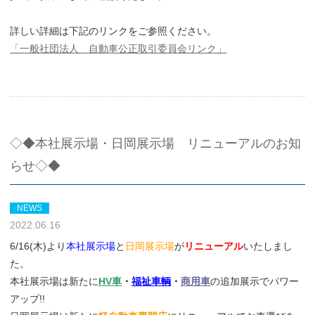
詳しい詳細は下記のリンクをご参照ください。
「一般社団法人 自動車公正取引委員会リンク」
◇◆本社展示場・日岡展示場 リニューアルのお知
らせ◇◆
NEWS
2022.06.16
6/16(木)より
本社展示場
と
日岡展示場
が
リニューアル
いたしまし
た。
本社展示場は新たに
HV車
・
福祉車輌
・
商用車
の追加展示でパワー
アップ!!