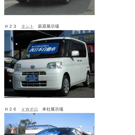
Ｈ２３
タント
萩原展示場
Ｈ２６
ＶＷポロ
本社展示場