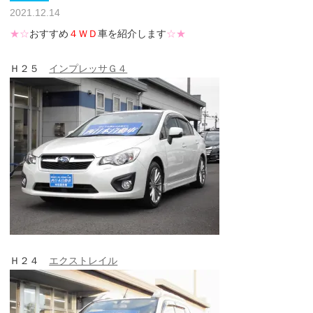
2021.12.14
★☆
おすすめ
４ＷＤ
車を紹介します
☆★
Ｈ２５
インプレッサＧ４
Ｈ２４
エクストレイル