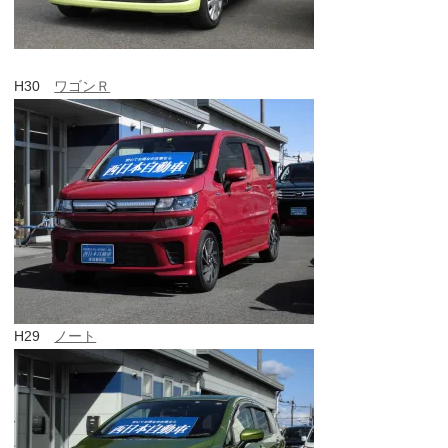
H30
ワゴンＲ
H29
ノート