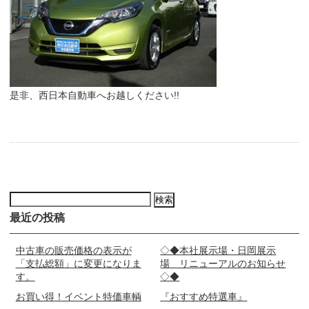
是非、西日本自動車へお越しください!!
検
索:
最近の投稿
中古車の販売価格の表示が
◇◆本社展示場・日岡展示
「支払総額」に変更になりま
場 リニューアルのお知らせ
す。
◇◆
お買い得！イベント特価車輌
『おすすめ特選車』