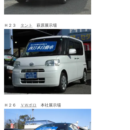
Ｈ２３
タント
萩原展示場
Ｈ２６
ＶＷポロ
本社展示場