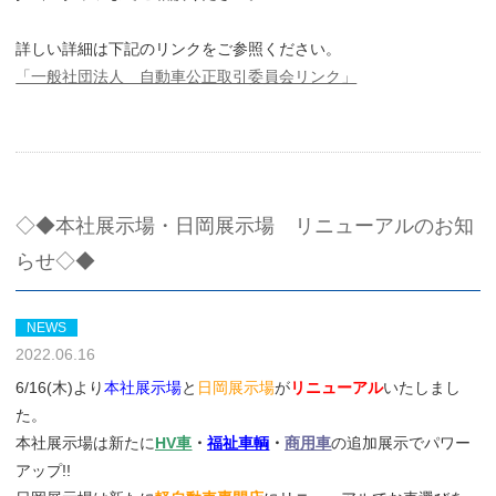
詳しい詳細は下記のリンクをご参照ください。
「一般社団法人 自動車公正取引委員会リンク」
◇◆本社展示場・日岡展示場 リニューアルのお知
らせ◇◆
NEWS
2022.06.16
6/16(木)より
本社展示場
と
日岡展示場
が
リニューアル
いたしまし
た。
本社展示場は新たに
HV車
・
福祉車輌
・
商用車
の追加展示でパワー
アップ!!