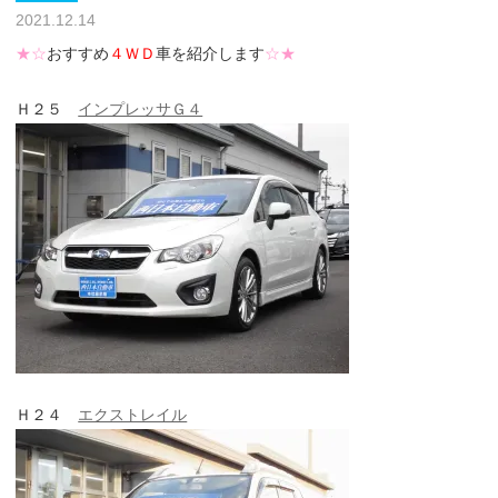
2021.12.14
★☆
おすすめ
４ＷＤ
車を紹介します
☆★
Ｈ２５
インプレッサＧ４
Ｈ２４
エクストレイル