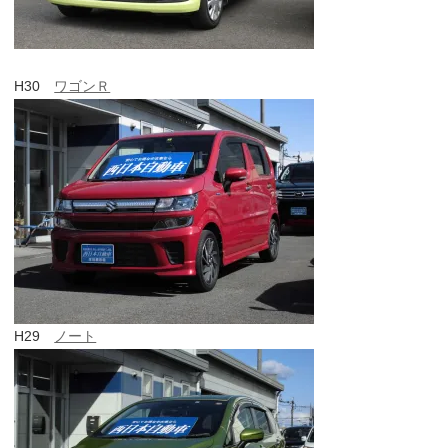
H30
ワゴンＲ
H29
ノート