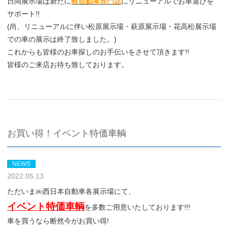
日岡展示場は新たに
軽自動車専門店
にリニューアルでお車選びを
サポート!!
(尚、リニューアルに伴い松原展示場・萩原展示場・花高松展示場
での車の展示は終了致しました。)
これからも皆様のお車探しのお手伝いをさせて頂きます!!
皆様のご来店お待ち致しております。
お買い得！イベント特価車輌
NEWS
2022.05.13
ただいま㈱西日本自動車各展示場にて、
イベント特価車輌
を多数ご用意いたしております!!!
車を買うなら断然今がお買い得!