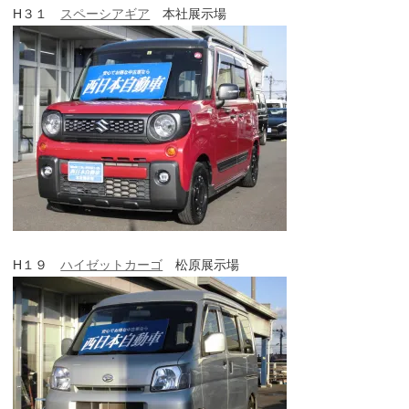
H３１
スペーシアギア
本社展示場
H１９
ハイゼットカーゴ
松原展示場