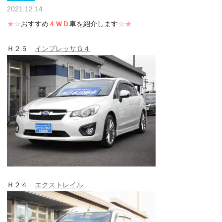
2021.12.14
★☆
おすすめ
４ＷＤ
車を紹介します
☆★
Ｈ２５
インプレッサＧ４
Ｈ２４
エクストレイル