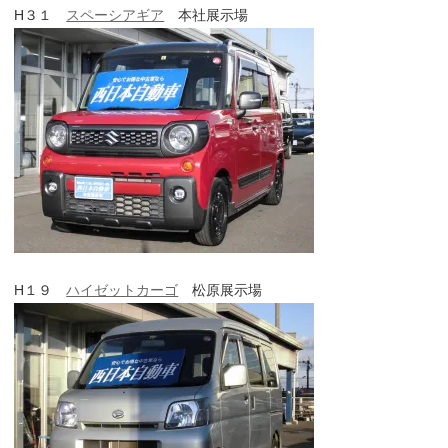
H３１
スペーシアギア
本社展示場
H１９
ハイゼットカーゴ
松原展示場