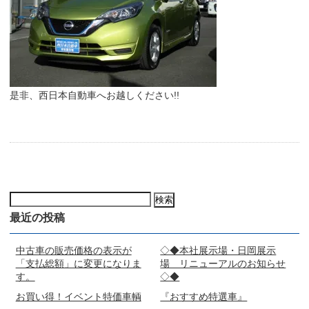
是非、西日本自動車へお越しください!!
検
索:
最近の投稿
中古車の販売価格の表示が
◇◆本社展示場・日岡展示
「支払総額」に変更になりま
場 リニューアルのお知らせ
す。
◇◆
お買い得！イベント特価車輌
『おすすめ特選車』