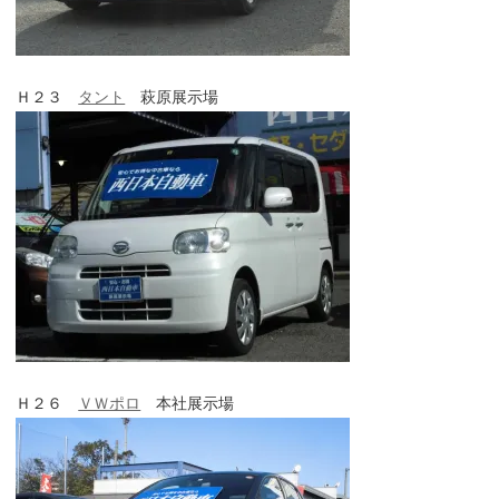
Ｈ２３
タント
萩原展示場
Ｈ２６
ＶＷポロ
本社展示場