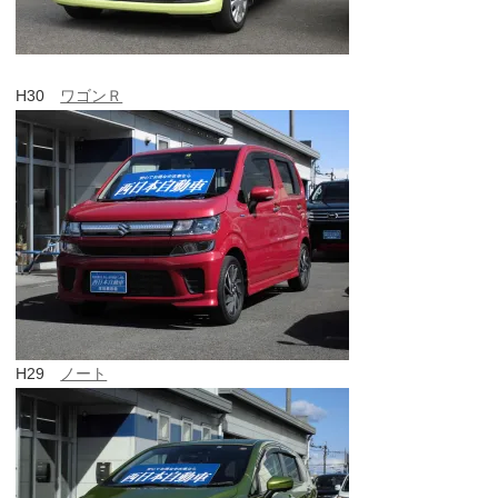
H30
ワゴンＲ
H29
ノート