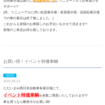
日岡展示場は新たに
軽自動車専門店
にリニューアルでお車選びを
サポート!!
(尚、リニューアルに伴い松原展示場・萩原展示場・花高松展示場
での車の展示は終了致しました。)
これからも皆様のお車探しのお手伝いをさせて頂きます!!
皆様のご来店お待ち致しております。
お買い得！イベント特価車輌
NEWS
2022.05.13
ただいま㈱西日本自動車各展示場にて、
イベント特価車輌
を多数ご用意いたしております!!!
車を買うなら断然今がお買い得!