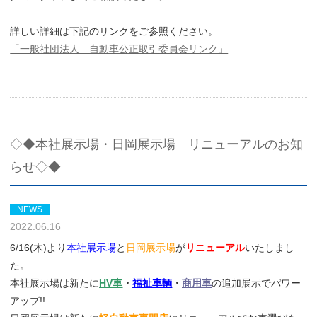
詳しい詳細は下記のリンクをご参照ください。
「一般社団法人 自動車公正取引委員会リンク」
◇◆本社展示場・日岡展示場 リニューアルのお知
らせ◇◆
NEWS
2022.06.16
6/16(木)より
本社展示場
と
日岡展示場
が
リニューアル
いたしまし
た。
本社展示場は新たに
HV車
・
福祉車輌
・
商用車
の追加展示でパワー
アップ!!