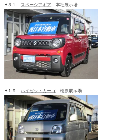
H３１
スペーシアギア
本社展示場
H１９
ハイゼットカーゴ
松原展示場