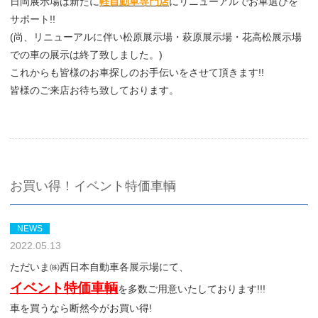
日岡展示場は新たに
軽自動車専門店
にリニューアルでお車選びを
サポート!!
(尚、リニューアルに伴い松原展示場・萩原展示場・花高松展示場
での車の展示は終了致しました。)
これからも皆様のお車探しのお手伝いをさせて頂きます!!
皆様のご来店お待ち致しております。
お買い得！イベント特価車輌
NEWS
2022.05.13
ただいま㈱西日本自動車各展示場にて、
イベント特価車輌
を多数ご用意いたしております!!!
車を買うなら断然今がお買い得!