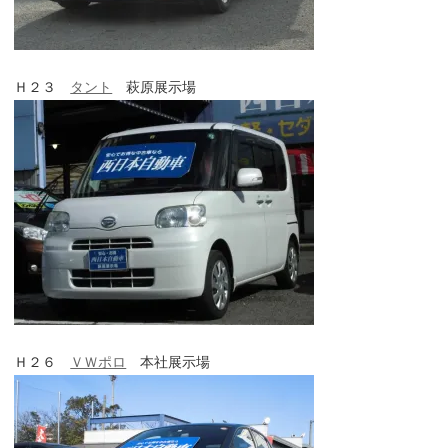
Ｈ２３
タント
萩原展示場
Ｈ２６
ＶＷポロ
本社展示場