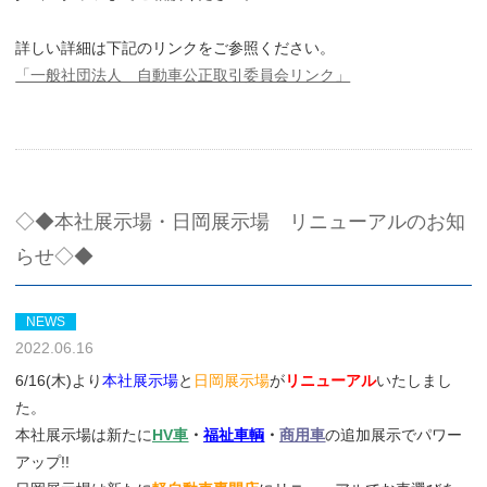
詳しい詳細は下記のリンクをご参照ください。
「一般社団法人 自動車公正取引委員会リンク」
◇◆本社展示場・日岡展示場 リニューアルのお知
らせ◇◆
NEWS
2022.06.16
6/16(木)より
本社展示場
と
日岡展示場
が
リニューアル
いたしまし
た。
本社展示場は新たに
HV車
・
福祉車輌
・
商用車
の追加展示でパワー
アップ!!