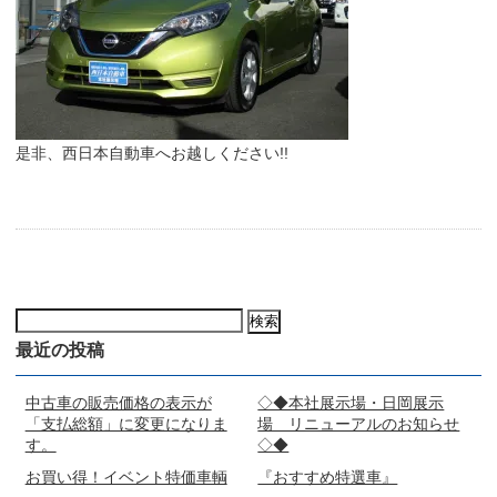
是非、西日本自動車へお越しください!!
検
索:
最近の投稿
中古車の販売価格の表示が
◇◆本社展示場・日岡展示
「支払総額」に変更になりま
場 リニューアルのお知らせ
す。
◇◆
お買い得！イベント特価車輌
『おすすめ特選車』