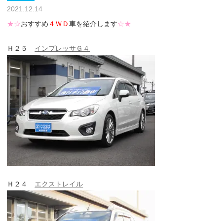
2021.12.14
★☆
おすすめ
４ＷＤ
車を紹介します
☆★
Ｈ２５
インプレッサＧ４
Ｈ２４
エクストレイル