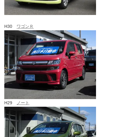
H30
ワゴンＲ
H29
ノート