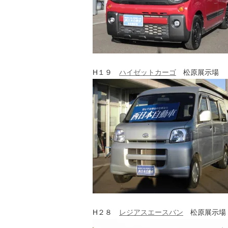
H１９
ハイゼットカーゴ
松原展示場
H２８
レジアスエースバン
松原展示場