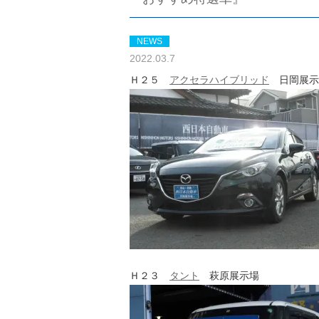
NEWS
2022.03.7
Ｈ２５
アクセラハイブリッド
日岡展示
Ｈ２３
タント
萩原展示場