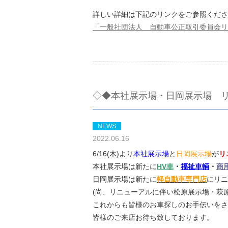
詳しい詳細は下記のリンクをご参照くださ
「一般社団法人 自動車公正取引委員会リ
◇◆本社展示場・日岡展示場 
NEWS
2022.06.16
6/16(木)より
本社展示場
と
日岡展示場
が
リ
本社展示場は新たに
HV車
・
福祉車輌
・
商
日岡展示場は新たに
軽自動車専門店
にリニ
(尚、リニューアルに伴い松原展示場・萩
これからも皆様のお車探しのお手伝いをさせ
皆様のご来店お待ち致しております。