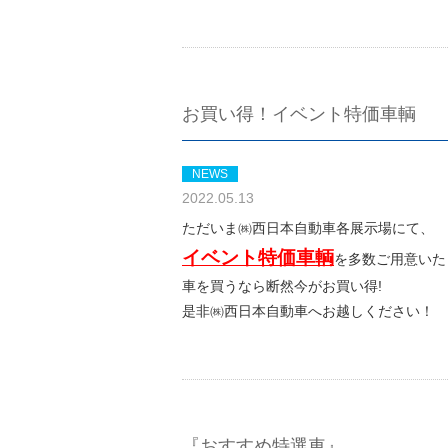
お買い得！イベント特価車輌
NEWS
2022.05.13
ただいま㈱西日本自動車各展示場にて、
イベント特価車輌
を多数ご用意いたし
車を買うなら断然今がお買い得!
是非㈱西日本自動車へお越しください！
『おすすめ特選車』