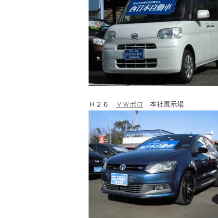
Ｈ２６
ＶＷポロ
本社展示場