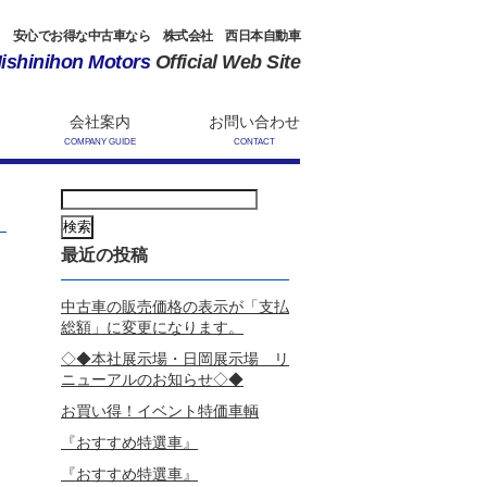
安心でお得な中古車なら 株式会社 西日本自動車
ishinihon Motors
Official Web Site
会社案内
お問い合わせ
COMPANY GUIDE
CONTACT
検
索:
最近の投稿
中古車の販売価格の表示が「支払
総額」に変更になります。
◇◆本社展示場・日岡展示場 リ
ニューアルのお知らせ◇◆
お買い得！イベント特価車輌
『おすすめ特選車』
『おすすめ特選車』