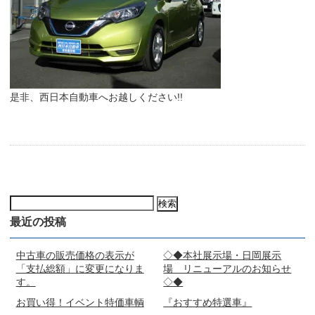
是非、西日本自動車へお越しください!!
検
索:
最近の投稿
中古車の販売価格の表示が
◇◆本社展示場・日岡展示
「支払総額」に変更になりま
場 リニューアルのお知らせ
す。
◇◆
お買い得！イベント特価車輌
『おすすめ特選車』