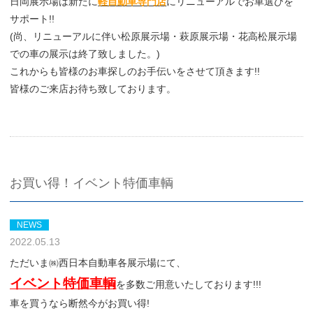
日岡展示場は新たに
軽自動車専門店
にリニューアルでお車選びを
サポート!!
(尚、リニューアルに伴い松原展示場・萩原展示場・花高松展示場
での車の展示は終了致しました。)
これからも皆様のお車探しのお手伝いをさせて頂きます!!
皆様のご来店お待ち致しております。
お買い得！イベント特価車輌
NEWS
2022.05.13
ただいま㈱西日本自動車各展示場にて、
イベント特価車輌
を多数ご用意いたしております!!!
車を買うなら断然今がお買い得!