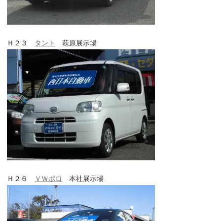
Ｈ２３
タント
萩原展示場
Ｈ２６
ＶＷポロ
本社展示場