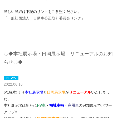
詳しい詳細は下記のリンクをご参照ください。
「一般社団法人 自動車公正取引委員会リンク」
◇◆本社展示場・日岡展示場 リニューアルのお知
らせ◇◆
NEWS
2022.06.16
6/16(木)より
本社展示場
と
日岡展示場
が
リニューアル
いたしまし
た。
本社展示場は新たに
HV車
・
福祉車輌
・
商用車
の追加展示でパワー
アップ!!