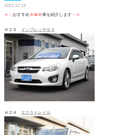
2021.12.14
★☆
おすすめ
４ＷＤ
車を紹介します
☆★
Ｈ２５
インプレッサＧ４
Ｈ２４
エクストレイル