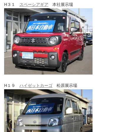
H３１
スペーシアギア
本社展示場
H１９
ハイゼットカーゴ
松原展示場