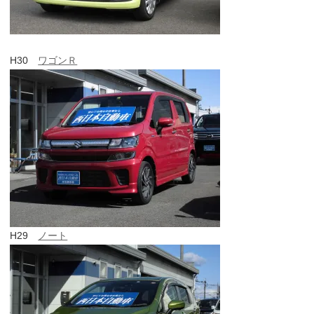
H30
ワゴンＲ
H29
ノート