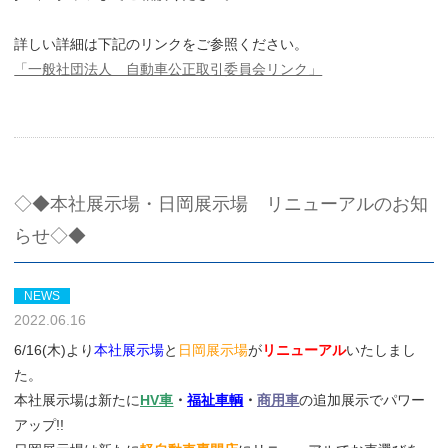
詳しい詳細は下記のリンクをご参照ください。
「一般社団法人 自動車公正取引委員会リンク」
◇◆本社展示場・日岡展示場 リニューアルのお知
らせ◇◆
NEWS
2022.06.16
6/16(木)より
本社展示場
と
日岡展示場
が
リニューアル
いたしまし
た。
本社展示場は新たに
HV車
・
福祉車輌
・
商用車
の追加展示でパワー
アップ!!