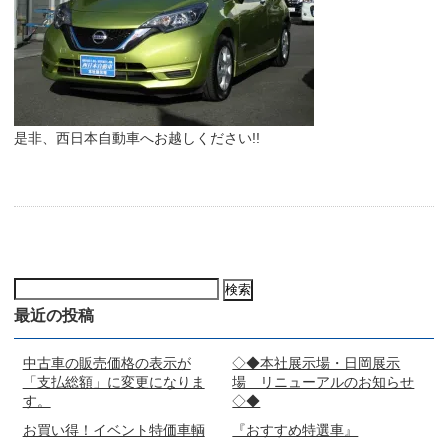
是非、西日本自動車へお越しください!!
検
索:
最近の投稿
中古車の販売価格の表示が
◇◆本社展示場・日岡展示
「支払総額」に変更になりま
場 リニューアルのお知らせ
す。
◇◆
お買い得！イベント特価車輌
『おすすめ特選車』