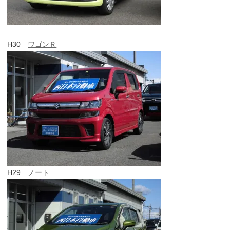
H30
ワゴンＲ
H29
ノート