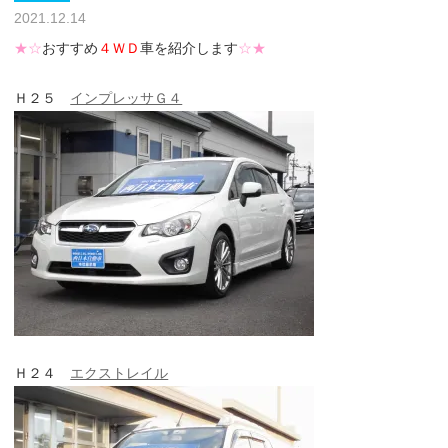
2021.12.14
★☆
おすすめ
４ＷＤ
車を紹介します
☆★
Ｈ２５
インプレッサＧ４
Ｈ２４
エクストレイル