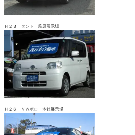
Ｈ２３
タント
萩原展示場
Ｈ２６
ＶＷポロ
本社展示場