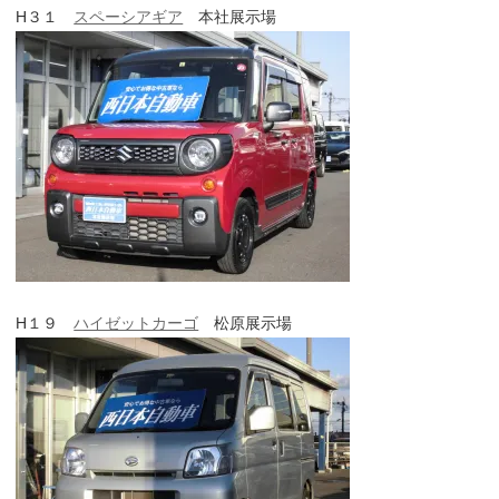
H３１
スペーシアギア
本社展示場
H１９
ハイゼットカーゴ
松原展示場