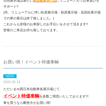
日岡展示場は新たに
軽自動車専門店
にリニューアルでお車選びを
サポート!!
(尚、リニューアルに伴い松原展示場・萩原展示場・花高松展示場
での車の展示は終了致しました。)
これからも皆様のお車探しのお手伝いをさせて頂きます!!
皆様のご来店お待ち致しております。
お買い得！イベント特価車輌
NEWS
2022.05.13
ただいま㈱西日本自動車各展示場にて、
イベント特価車輌
を多数ご用意いたしております!!!
車を買うなら断然今がお買い得!