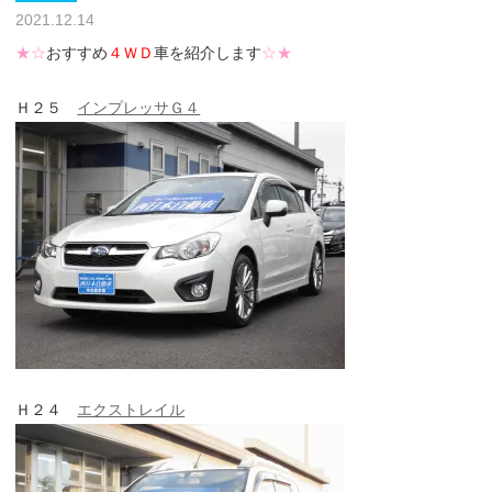
2021.12.14
★☆
おすすめ
４ＷＤ
車を紹介します
☆★
Ｈ２５
インプレッサＧ４
Ｈ２４
エクストレイル