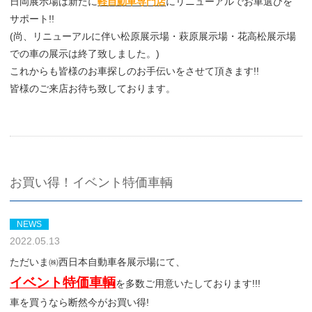
日岡展示場は新たに
軽自動車専門店
にリニューアルでお車選びを
サポート!!
(尚、リニューアルに伴い松原展示場・萩原展示場・花高松展示場
での車の展示は終了致しました。)
これからも皆様のお車探しのお手伝いをさせて頂きます!!
皆様のご来店お待ち致しております。
お買い得！イベント特価車輌
NEWS
2022.05.13
ただいま㈱西日本自動車各展示場にて、
イベント特価車輌
を多数ご用意いたしております!!!
車を買うなら断然今がお買い得!