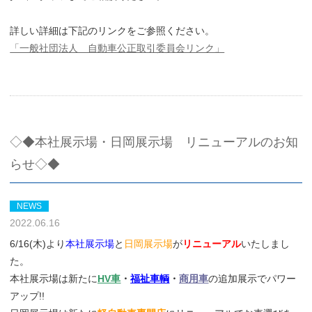
詳しい詳細は下記のリンクをご参照ください。
「一般社団法人 自動車公正取引委員会リンク」
◇◆本社展示場・日岡展示場 リニューアルのお知
らせ◇◆
NEWS
2022.06.16
6/16(木)より
本社展示場
と
日岡展示場
が
リニューアル
いたしまし
た。
本社展示場は新たに
HV車
・
福祉車輌
・
商用車
の追加展示でパワー
アップ!!