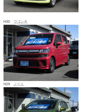
H30
ワゴンＲ
H29
ノート