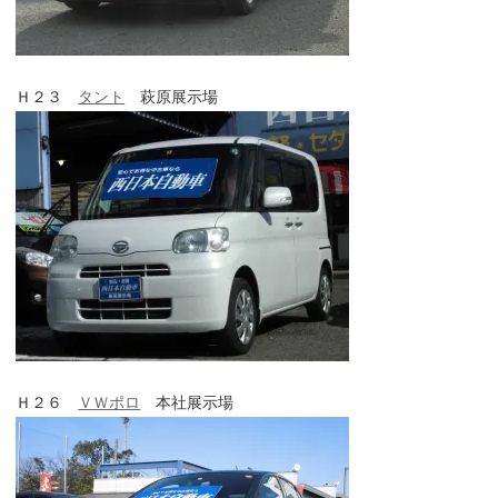
Ｈ２３
タント
萩原展示場
Ｈ２６
ＶＷポロ
本社展示場