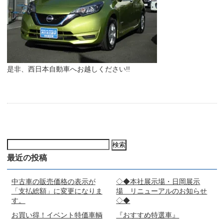
是非、西日本自動車へお越しください!!
検
索:
最近の投稿
中古車の販売価格の表示が
◇◆本社展示場・日岡展示
「支払総額」に変更になりま
場 リニューアルのお知らせ
す。
◇◆
お買い得！イベント特価車輌
『おすすめ特選車』