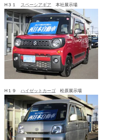
H３１
スペーシアギア
本社展示場
H１９
ハイゼットカーゴ
松原展示場