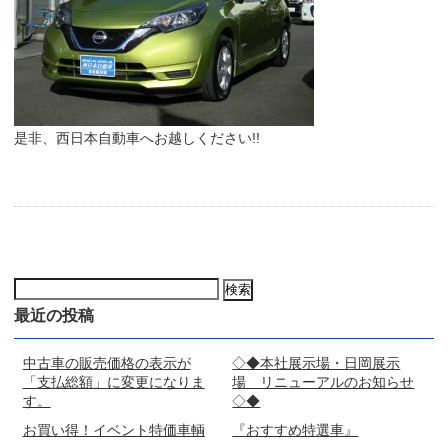
是非、西日本自動車へお越しください!!
検
索:
最近の投稿
中古車の販売価格の表示が
◇◆本社展示場・日岡展示
「支払総額」に変更になりま
場 リニューアルのお知らせ
す。
◇◆
お買い得！イベント特価車輌
『おすすめ特選車』