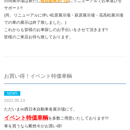
日岡展示場は新たに
軽自動車専門店
にリニューアルでお車選びを
サポート!!
(尚、リニューアルに伴い松原展示場・萩原展示場・花高松展示場
での車の展示は終了致しました。)
これからも皆様のお車探しのお手伝いをさせて頂きます!!
皆様のご来店お待ち致しております。
お買い得！イベント特価車輌
NEWS
2022.05.13
ただいま㈱西日本自動車各展示場にて、
イベント特価車輌
を多数ご用意いたしております!!!
車を買うなら断然今がお買い得!