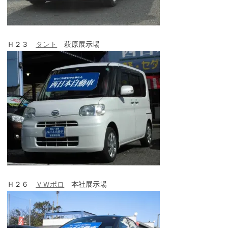
Ｈ２３
タント
萩原展示場
Ｈ２６
ＶＷポロ
本社展示場