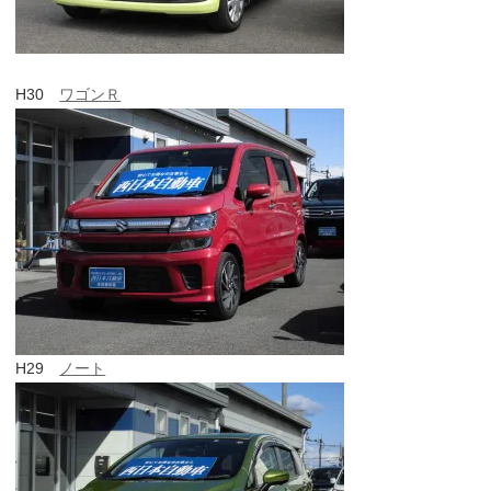
H30
ワゴンＲ
H29
ノート