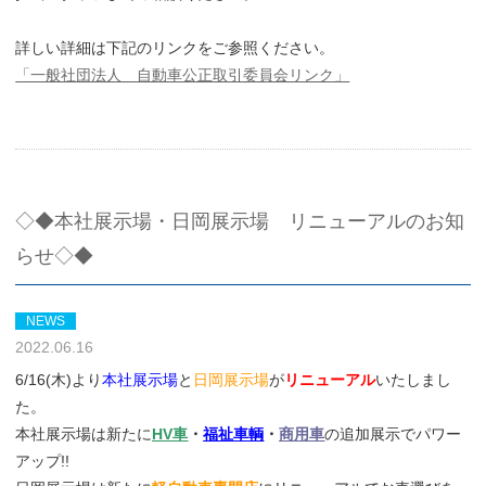
詳しい詳細は下記のリンクをご参照ください。
「一般社団法人 自動車公正取引委員会リンク」
◇◆本社展示場・日岡展示場 リニューアルのお知
らせ◇◆
NEWS
2022.06.16
6/16(木)より
本社展示場
と
日岡展示場
が
リニューアル
いたしまし
た。
本社展示場は新たに
HV車
・
福祉車輌
・
商用車
の追加展示でパワー
アップ!!