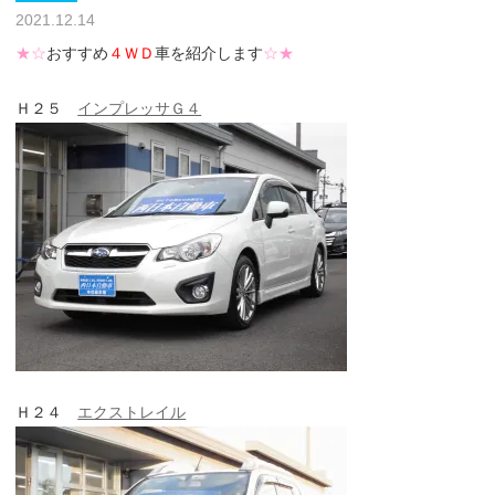
2021.12.14
★☆
おすすめ
４ＷＤ
車を紹介します
☆★
Ｈ２５
インプレッサＧ４
Ｈ２４
エクストレイル