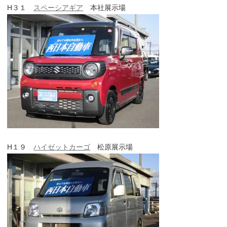
H３１
スペーシアギア
本社展示場
H１９
ハイゼットカーゴ
松原展示場