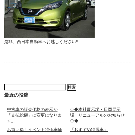
是非、西日本自動車へお越しください!!
検
索:
最近の投稿
中古車の販売価格の表示が
◇◆本社展示場・日岡展示
「支払総額」に変更になりま
場 リニューアルのお知らせ
す。
◇◆
お買い得！イベント特価車輌
『おすすめ特選車』