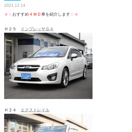
2021.12.14
★☆
おすすめ
４ＷＤ
車を紹介します
☆★
Ｈ２５
インプレッサＧ４
Ｈ２４
エクストレイル