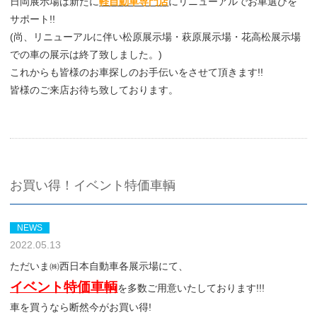
日岡展示場は新たに
軽自動車専門店
にリニューアルでお車選びを
サポート!!
(尚、リニューアルに伴い松原展示場・萩原展示場・花高松展示場
での車の展示は終了致しました。)
これからも皆様のお車探しのお手伝いをさせて頂きます!!
皆様のご来店お待ち致しております。
お買い得！イベント特価車輌
NEWS
2022.05.13
ただいま㈱西日本自動車各展示場にて、
イベント特価車輌
を多数ご用意いたしております!!!
車を買うなら断然今がお買い得!