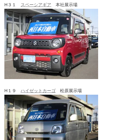
H３１
スペーシアギア
本社展示場
H１９
ハイゼットカーゴ
松原展示場