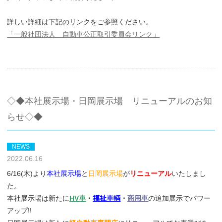
詳しい詳細は下記のリンクをご参照ください。
「一般社団法人 自動車公正取引委員会リンク」
◇◆本社展示場・日岡展示場 リニューアルのお知
らせ◇◆
NEWS
2022.06.16
6/16(木)より
本社展示場
と
日岡展示場
が
リニューアル
いたしまし
た。
本社展示場は新たに
HV車
・
福祉車輌
・
商用車
の追加展示でパワー
アップ!!