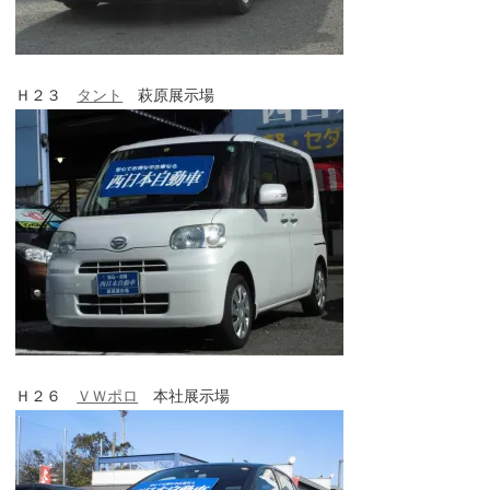
Ｈ２３
タント
萩原展示場
Ｈ２６
ＶＷポロ
本社展示場