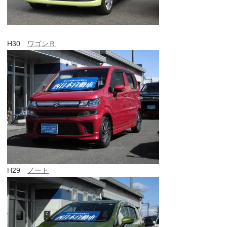
H30
ワゴンＲ
H29
ノート