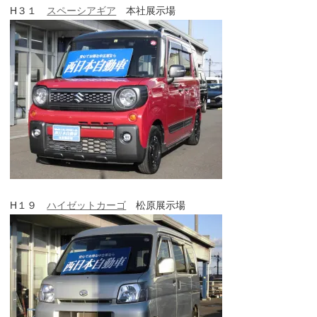
H３１
スペーシアギア
本社展示場
H１９
ハイゼットカーゴ
松原展示場