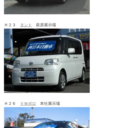
Ｈ２３
タント
萩原展示場
Ｈ２６
ＶＷポロ
本社展示場