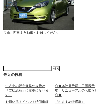
是非、西日本自動車へお越しください!!
検
索:
最近の投稿
中古車の販売価格の表示が
◇◆本社展示場・日岡展示
「支払総額」に変更になりま
場 リニューアルのお知らせ
す。
◇◆
お買い得！イベント特価車輌
『おすすめ特選車』