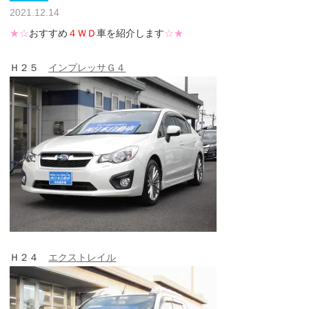
2021.12.14
★☆
おすすめ
４ＷＤ
車を紹介します
☆★
Ｈ２５
インプレッサＧ４
Ｈ２４
エクストレイル