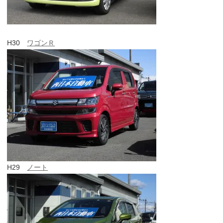
H30
ワゴンＲ
H29
ノート