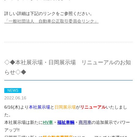
詳しい詳細は下記のリンクをご参照ください。
「一般社団法人 自動車公正取引委員会リンク」
◇◆本社展示場・日岡展示場 リニューアルのお知
らせ◇◆
NEWS
2022.06.16
6/16(木)より
本社展示場
と
日岡展示場
が
リニューアル
いたしまし
た。
本社展示場は新たに
HV車
・
福祉車輌
・
商用車
の追加展示でパワー
アップ!!