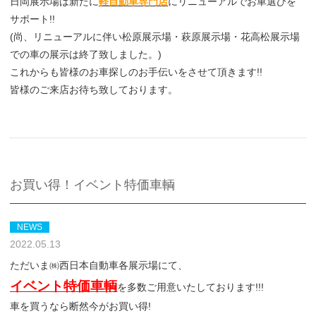
日岡展示場は新たに
軽自動車専門店
にリニューアルでお車選びを
サポート!!
(尚、リニューアルに伴い松原展示場・萩原展示場・花高松展示場
での車の展示は終了致しました。)
これからも皆様のお車探しのお手伝いをさせて頂きます!!
皆様のご来店お待ち致しております。
お買い得！イベント特価車輌
NEWS
2022.05.13
ただいま㈱西日本自動車各展示場にて、
イベント特価車輌
を多数ご用意いたしております!!!
車を買うなら断然今がお買い得!