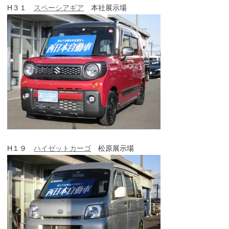
H３１
スペーシアギア
本社展示場
H１９
ハイゼットカーゴ
松原展示場