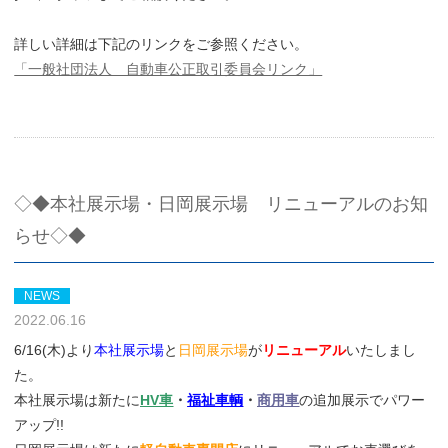
詳しい詳細は下記のリンクをご参照ください。
「一般社団法人 自動車公正取引委員会リンク」
◇◆本社展示場・日岡展示場 リニューアルのお知
らせ◇◆
NEWS
2022.06.16
6/16(木)より
本社展示場
と
日岡展示場
が
リニューアル
いたしまし
た。
本社展示場は新たに
HV車
・
福祉車輌
・
商用車
の追加展示でパワー
アップ!!