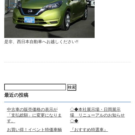
是非、西日本自動車へお越しください!!
検
索:
最近の投稿
中古車の販売価格の表示が
◇◆本社展示場・日岡展示
「支払総額」に変更になりま
場 リニューアルのお知らせ
す。
◇◆
お買い得！イベント特価車輌
『おすすめ特選車』