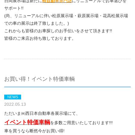
日岡展示場は新たに
軽自動車専門店
にリニューアルでお車選びを
サポート!!
(尚、リニューアルに伴い松原展示場・萩原展示場・花高松展示場
での車の展示は終了致しました。)
これからも皆様のお車探しのお手伝いをさせて頂きます!!
皆様のご来店お待ち致しております。
お買い得！イベント特価車輌
NEWS
2022.05.13
ただいま㈱西日本自動車各展示場にて、
イベント特価車輌
を多数ご用意いたしております!!!
車を買うなら断然今がお買い得!