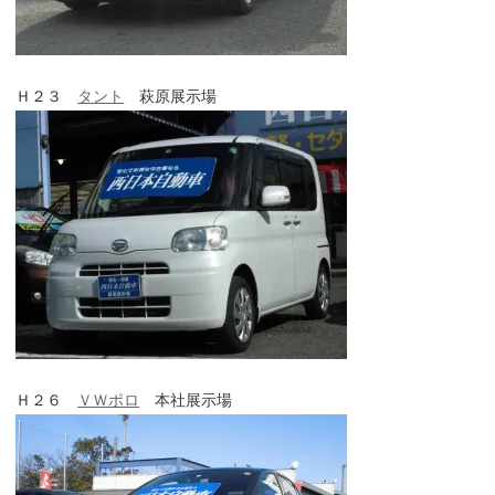
Ｈ２３
タント
萩原展示場
Ｈ２６
ＶＷポロ
本社展示場