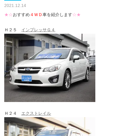
2021.12.14
★☆
おすすめ
４ＷＤ
車を紹介します
☆★
Ｈ２５
インプレッサＧ４
Ｈ２４
エクストレイル