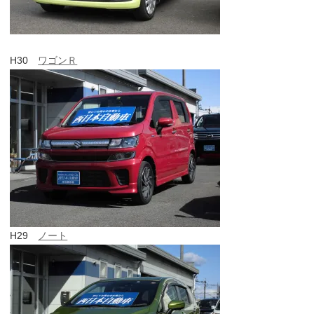
H30
ワゴンＲ
H29
ノート