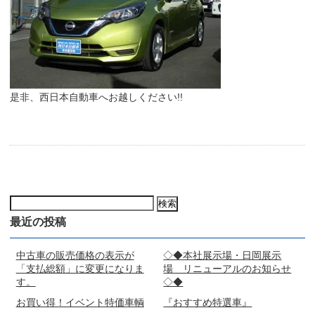
是非、西日本自動車へお越しください!!
検
索:
最近の投稿
中古車の販売価格の表示が
◇◆本社展示場・日岡展示
「支払総額」に変更になりま
場 リニューアルのお知らせ
す。
◇◆
お買い得！イベント特価車輌
『おすすめ特選車』