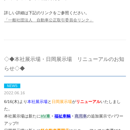
詳しい詳細は下記のリンクをご参照ください。
「一般社団法人 自動車公正取引委員会リンク」
◇◆本社展示場・日岡展示場 リニューアルのお知
らせ◇◆
NEWS
2022.06.16
6/16(木)より
本社展示場
と
日岡展示場
が
リニューアル
いたしまし
た。
本社展示場は新たに
HV車
・
福祉車輌
・
商用車
の追加展示でパワー
アップ!!