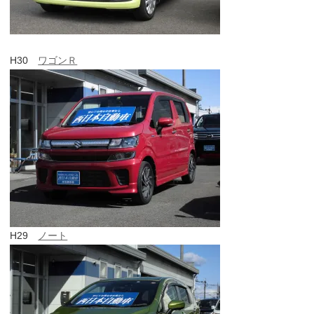
H30
ワゴンＲ
H29
ノート