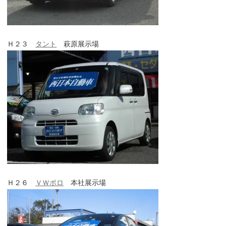
Ｈ２３
タント
萩原展示場
Ｈ２６
ＶＷポロ
本社展示場