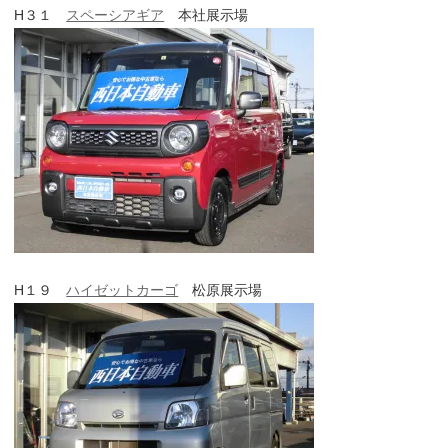
H３１
スペーシアギア
本社展示場
H１９
ハイゼットカーゴ
松原展示場