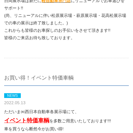
日岡展示場は新たに
軽自動車専門店
にリニューアルでお車選びを
サポート!!
(尚、リニューアルに伴い松原展示場・萩原展示場・花高松展示場
での車の展示は終了致しました。)
これからも皆様のお車探しのお手伝いをさせて頂きます!!
皆様のご来店お待ち致しております。
お買い得！イベント特価車輌
NEWS
2022.05.13
ただいま㈱西日本自動車各展示場にて、
イベント特価車輌
を多数ご用意いたしております!!!
車を買うなら断然今がお買い得!