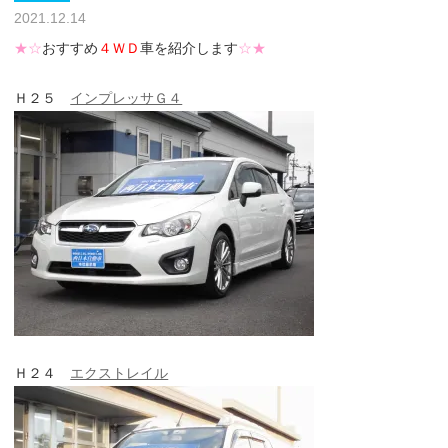
2021.12.14
★☆
おすすめ
４ＷＤ
車を紹介します
☆★
Ｈ２５
インプレッサＧ４
Ｈ２４
エクストレイル