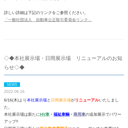
詳しい詳細は下記のリンクをご参照ください。
「一般社団法人 自動車公正取引委員会リンク」
◇◆本社展示場・日岡展示場 リニューアルのお知
らせ◇◆
NEWS
2022.06.16
6/16(木)より
本社展示場
と
日岡展示場
が
リニューアル
いたしまし
た。
本社展示場は新たに
HV車
・
福祉車輌
・
商用車
の追加展示でパワー
アップ!!