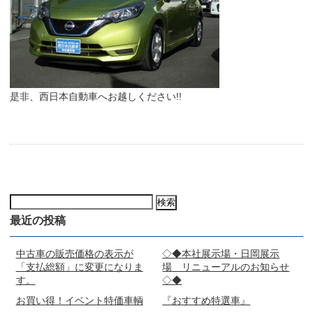
是非、西日本自動車へお越しください!!
検
索:
最近の投稿
中古車の販売価格の表示が
◇◆本社展示場・日岡展示
「支払総額」に変更になりま
場 リニューアルのお知らせ
す。
◇◆
お買い得！イベント特価車輌
『おすすめ特選車』