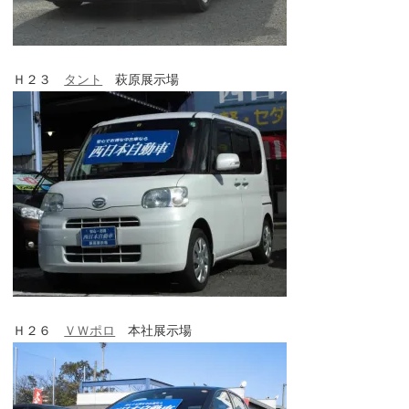
Ｈ２３
タント
萩原展示場
Ｈ２６
ＶＷポロ
本社展示場