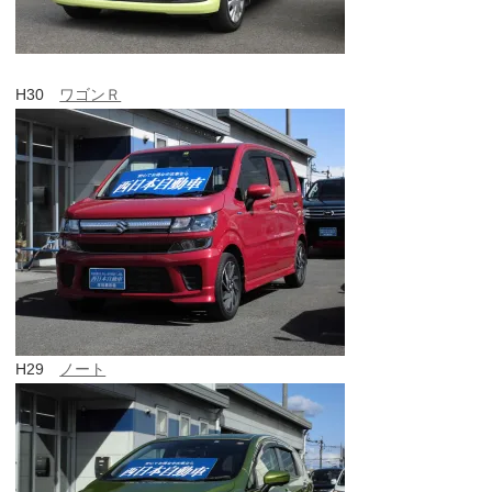
H30
ワゴンＲ
H29
ノート