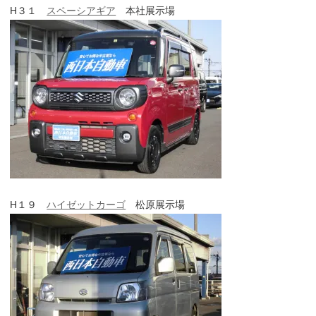
H３１
スペーシアギア
本社展示場
H１９
ハイゼットカーゴ
松原展示場