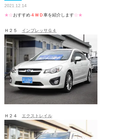
2021.12.14
★☆
おすすめ
４ＷＤ
車を紹介します
☆★
Ｈ２５
インプレッサＧ４
Ｈ２４
エクストレイル