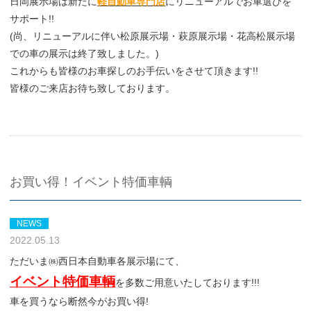
日岡展示場は新たに
軽自動車専門店
にリニューアルでお車選びを
サポート!!
(尚、リニューアルに伴い松原展示場・萩原展示場・花高松展示場
での車の展示は終了致しました。)
これからも皆様のお車探しのお手伝いをさせて頂きます!!
皆様のご来店お待ち致しております。
お買い得！イベント特価車輌
NEWS
2022.05.13
ただいま㈱西日本自動車各展示場にて、
イベント特価車輌
を多数ご用意いたしております!!!
車を買うなら断然今がお買い得!