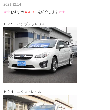
2021.12.14
★☆
おすすめ
４ＷＤ
車を紹介します
☆★
Ｈ２５
インプレッサＧ４
Ｈ２４
エクストレイル