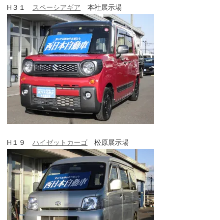
H３１
スペーシアギア
本社展示場
H１９
ハイゼットカーゴ
松原展示場