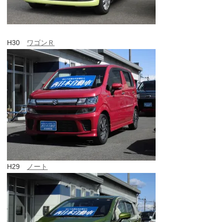
H30
ワゴンＲ
H29
ノート