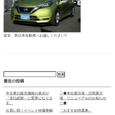
是非、西日本自動車へお越しください!!
検
索:
最近の投稿
中古車の販売価格の表示が
◇◆本社展示場・日岡展示
「支払総額」に変更になりま
場 リニューアルのお知らせ
す。
◇◆
お買い得！イベント特価車輌
『おすすめ特選車』