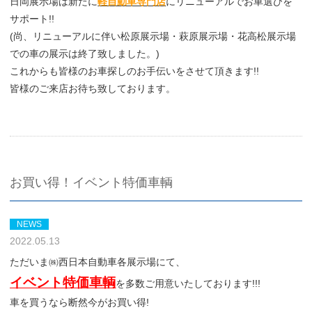
日岡展示場は新たに
軽自動車専門店
にリニューアルでお車選びを
サポート!!
(尚、リニューアルに伴い松原展示場・萩原展示場・花高松展示場
での車の展示は終了致しました。)
これからも皆様のお車探しのお手伝いをさせて頂きます!!
皆様のご来店お待ち致しております。
お買い得！イベント特価車輌
NEWS
2022.05.13
ただいま㈱西日本自動車各展示場にて、
イベント特価車輌
を多数ご用意いたしております!!!
車を買うなら断然今がお買い得!