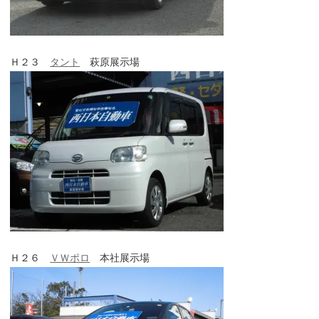
Ｈ２３
タント
萩原展示場
Ｈ２６
ＶＷポロ
本社展示場