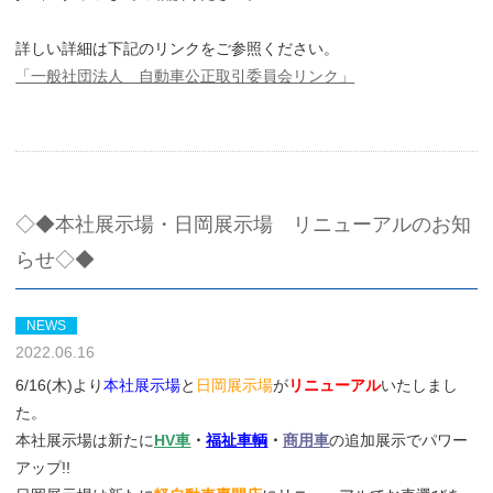
詳しい詳細は下記のリンクをご参照ください。
「一般社団法人 自動車公正取引委員会リンク」
◇◆本社展示場・日岡展示場 リニューアルのお知
らせ◇◆
NEWS
2022.06.16
6/16(木)より
本社展示場
と
日岡展示場
が
リニューアル
いたしまし
た。
本社展示場は新たに
HV車
・
福祉車輌
・
商用車
の追加展示でパワー
アップ!!