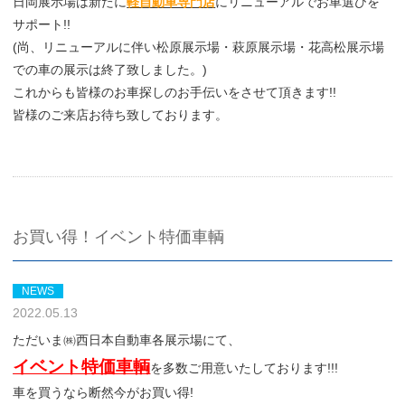
日岡展示場は新たに
軽自動車専門店
にリニューアルでお車選びを
サポート!!
(尚、リニューアルに伴い松原展示場・萩原展示場・花高松展示場
での車の展示は終了致しました。)
これからも皆様のお車探しのお手伝いをさせて頂きます!!
皆様のご来店お待ち致しております。
お買い得！イベント特価車輌
NEWS
2022.05.13
ただいま㈱西日本自動車各展示場にて、
イベント特価車輌
を多数ご用意いたしております!!!
車を買うなら断然今がお買い得!