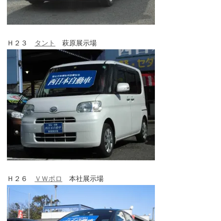
Ｈ２３
タント
萩原展示場
Ｈ２６
ＶＷポロ
本社展示場