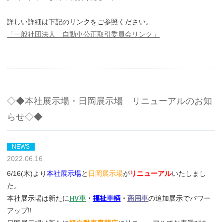
詳しい詳細は下記のリンクをご参照ください。
「一般社団法人 自動車公正取引委員会リンク」
◇◆本社展示場・日岡展示場 リニューアルのお知
らせ◇◆
NEWS
2022.06.16
6/16(木)より
本社展示場
と
日岡展示場
が
リニューアル
いたしまし
た。
本社展示場は新たに
HV車
・
福祉車輌
・
商用車
の追加展示でパワー
アップ!!