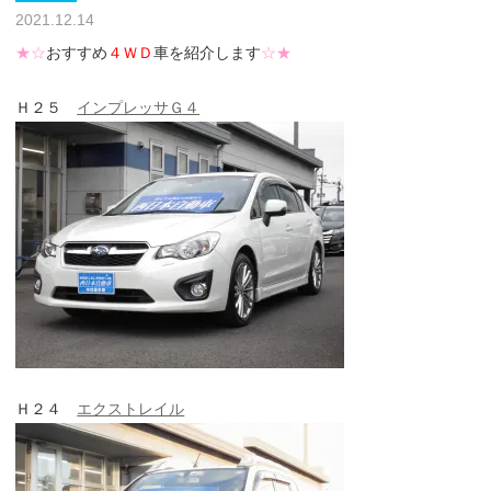
2021.12.14
★☆
おすすめ
４ＷＤ
車を紹介します
☆★
Ｈ２５
インプレッサＧ４
Ｈ２４
エクストレイル