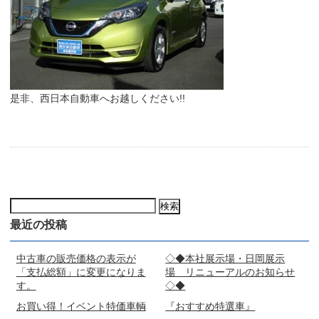
是非、西日本自動車へお越しください!!
検
索:
最近の投稿
中古車の販売価格の表示が
◇◆本社展示場・日岡展示
「支払総額」に変更になりま
場 リニューアルのお知らせ
す。
◇◆
お買い得！イベント特価車輌
『おすすめ特選車』