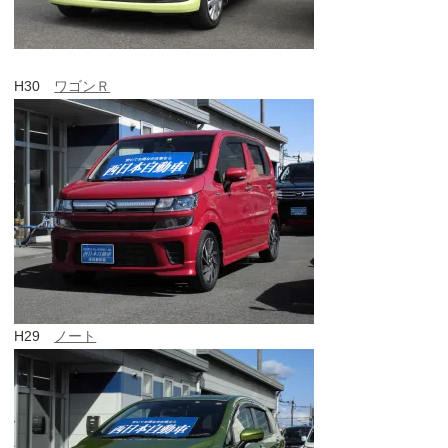
H30
ワゴンＲ
H29
ノート