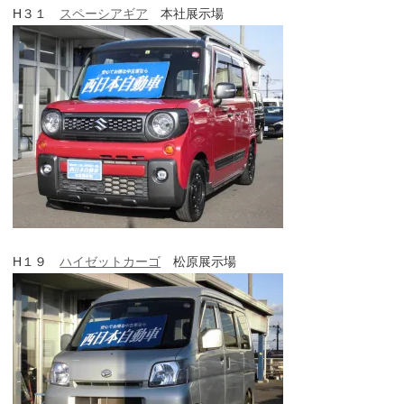
H３１
スペーシアギア
本社展示場
H１９
ハイゼットカーゴ
松原展示場