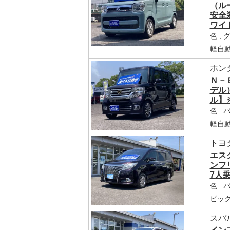
（ル
安全装
ワイ
色 :
軽自動
ホン
Ｎ－
デル
ル】
色 :
軽自動
トヨ
エス
ンフ
7人
色 :
ビッ
スバ