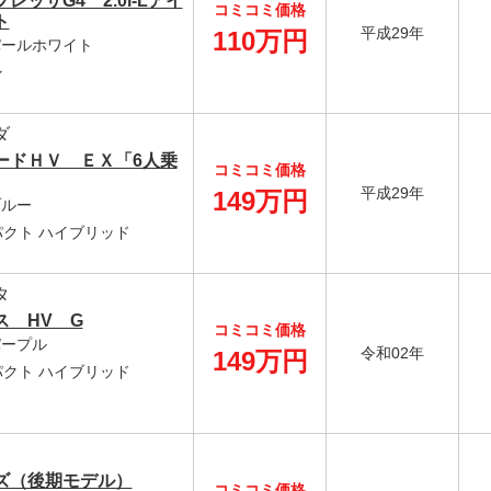
レッサG4 2.0i-Lアイ
コミコミ価格
ト
平成29年
110万円
 パールホワイト
ン
ダ
ードＨＶ ＥＸ「6人乗
コミコミ価格
平成29年
149万円
ブルー
クト ハイブリッド
タ
ス HV G
コミコミ価格
 パープル
令和02年
149万円
クト ハイブリッド
ズ（後期モデル）
コミコミ価格