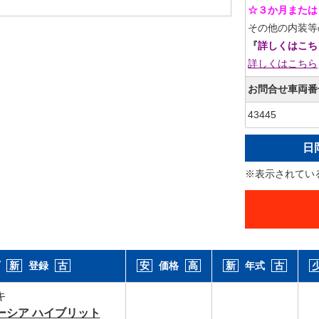
☆３か月または
その他の内装等
『
詳しくはこち
詳しくはこちら
お問合せ車両番
43445
日岡
※表示されてい
プ
新
登録
古
安
価格
高
新
年式
古
キ
ーシア ハイブリット