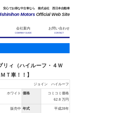
安心でお得な中古車なら 株式会社 西日本自動車
ishinihon Motors
Official Web Site
会社案内
お問い合わせ
COMPANY GUIDE
CONTACT
ブリィ（ハイルーフ・４Ｗ
速ＭＴ車！！】
ジョイン ハイルーフ
ホワイト
価格
コミコミ価格
62.8 万円
販売中
年式
平成28年