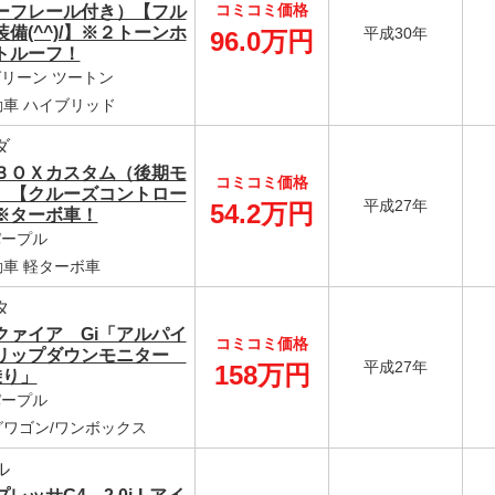
コミコミ価格
ーフレール付き）【フル
備(^^)/】※２トーンホ
平成30年
96.0万円
トルーフ！
 グリーン ツートン
車 ハイブリッド
ダ
ＢＯＸカスタム（後期モ
コミコミ価格
）【クルーズコントロー
平成27年
54.2万円
※ターボ車！
 パープル
車 軽ターボ車
タ
クァイア Gi「アルパイ
コミコミ価格
リップダウンモニター
平成27年
158万円
乗り」
 パープル
グワゴン/ワンボックス
ル