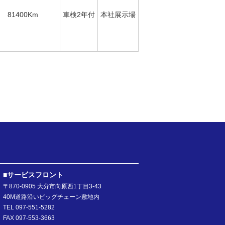
81400Km
車検2年付
本社展示場
■サービスフロント
〒870-0905 大分市向原西1丁目3-43
40M道路沿いビッグチェーン敷地内
TEL 097-551-5282
FAX 097-553-3663