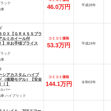
 ブラック
平成28年
46.0万円
動車
ダ
ＢＯＸ【ＧＲＡＳＳブラ
コミコミ価格
アルミホイール付
！】※お手頃プライス
平成24年
53.3万円
 ブラック
動車
キ
ーシアカスタム ハイブ
コミコミ価格
ド（後期モデル）【安全
令和03年
144.1万円
！！】
 シルバー
車 ハイブリッド
ストレイル 20Xエマー