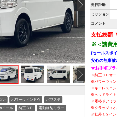
走行距離
Next
ミッション
コメント
支払総額 ￥
※＜諸費
{セールスポイ
安心の無事故
★お手頃プラ
Next
※純正ＣＤオー
※パワーウィン
※キーレスエン
※ヘッドライト
コン
パワーウィンドウ
パワステ
※電格ドアミラ
※クラッツィオ
ホイール
純正ＣＤ
電動格納ミラー
※社外１２イン