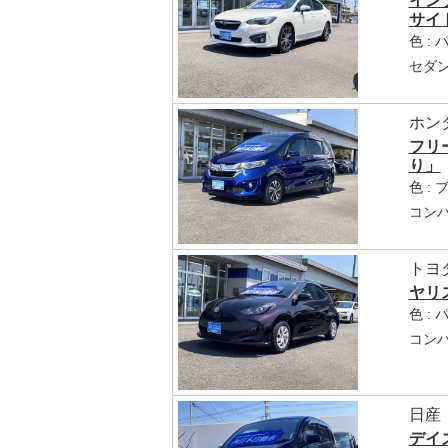
インプ
サイ
色 :
セダ
ホン
フリ
り」
色 : 
コンパ
トヨ
ヤリ
色 :
コンパ
日産
デイ