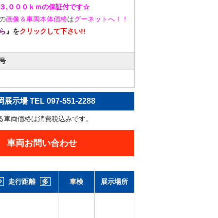
３,０００ｋｍの保証付です☆
の
画像＆車両本体価格
は
グーネットへ！！
ら
』を
クリックして下さい!!
号
展示場 TEL 097-551-2288
る車両価格は消費税込みです。
車両お問い合わせ
少
走行距離
多
車検
展示場所