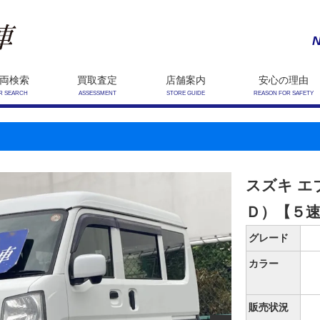
N
両検索
買取査定
店舗案内
安心の理由
R SEARCH
ASSESSMENT
STORE GUIDE
REASON FOR SAFETY
スズキ エ
Ｄ）【５
グレード
カラー
販売状況