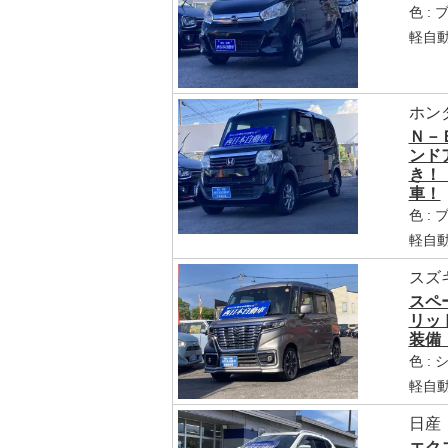
色 :
軽自
ホン
Ｎ－
ンド
き！
車！
色 :
軽自
スズ
スペ
リッ
装備
色 :
軽自動
日産
エク