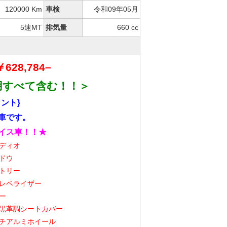
120000 Km
車検
令和09年05月
5速MT
排気量
660 cc
628
,784
–
用すべて含む！！＞
ント}
車です。
イス車！！
★
ディオ
ドウ
トリー
レベライザー
ー
黒革調シートカバー
チアルミホイール