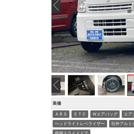
Previous
Previous
装備
ＡＢＳ
ＥＴＣ
Ｗエアバッグ
エア
ヘッドライトレベライザー
社外アルミ
両側スライドドア