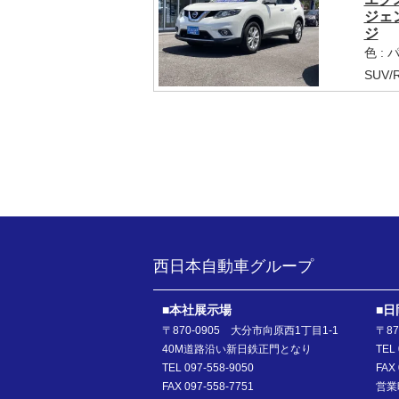
ジェ
ジ
色 :
SUV/
西日本自動車グループ
■本社展示場
■日
〒870-0905 大分市向原西1丁目1-1
〒8
40M道路沿い新日鉄正門となり
TEL 
TEL 097-558-9050
FAX 
FAX 097-558-7751
営業