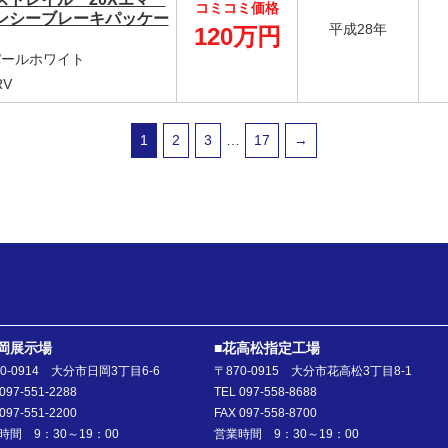
コミコミ価格
ンシーブレーキパッケー
平成28年
120万円
 パールホワイト
RV
1
2
3
…
17
→
岡展示場
■花高松指定工場
70-0914 大分市日岡3丁目6-6
〒870-0915 大分市花高松3丁目8-1
097-551-2288
TEL 097-558-8688
097-551-2200
FAX 097-558-8700
時間 9：30～19：00
営業時間 9：30～19：00