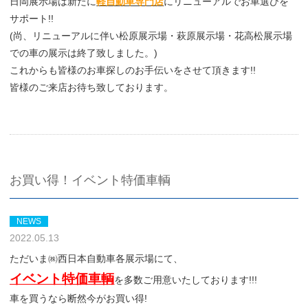
日岡展示場は新たに
軽自動車専門店
にリニューアルでお車選びを
サポート!!
(尚、リニューアルに伴い松原展示場・萩原展示場・花高松展示場
での車の展示は終了致しました。)
これからも皆様のお車探しのお手伝いをさせて頂きます!!
皆様のご来店お待ち致しております。
お買い得！イベント特価車輌
NEWS
2022.05.13
ただいま㈱西日本自動車各展示場にて、
イベント特価車輌
を多数ご用意いたしております!!!
車を買うなら断然今がお買い得!