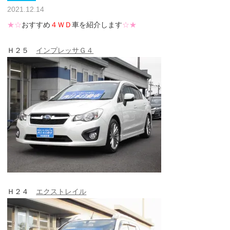
2021.12.14
★☆
おすすめ
４ＷＤ
車を紹介します
☆★
Ｈ２５
インプレッサＧ４
Ｈ２４
エクストレイル