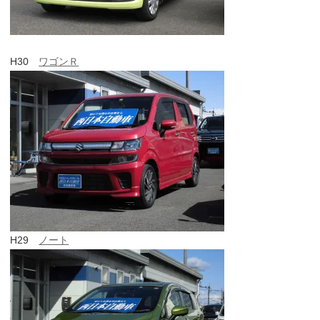
H30
ワゴンＲ
H29
ノート