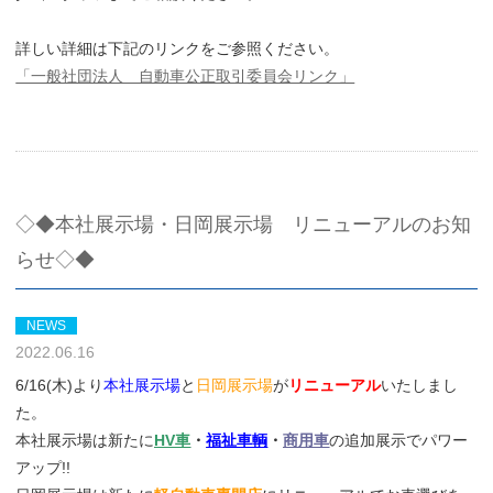
詳しい詳細は下記のリンクをご参照ください。
「一般社団法人 自動車公正取引委員会リンク」
◇◆本社展示場・日岡展示場 リニューアルのお知
らせ◇◆
NEWS
2022.06.16
6/16(木)より
本社展示場
と
日岡展示場
が
リニューアル
いたしまし
た。
本社展示場は新たに
HV車
・
福祉車輌
・
商用車
の追加展示でパワー
アップ!!