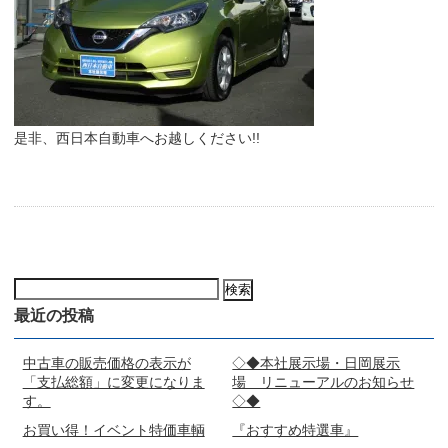
是非、西日本自動車へお越しください!!
検
索:
最近の投稿
中古車の販売価格の表示が
◇◆本社展示場・日岡展示
「支払総額」に変更になりま
場 リニューアルのお知らせ
す。
◇◆
お買い得！イベント特価車輌
『おすすめ特選車』