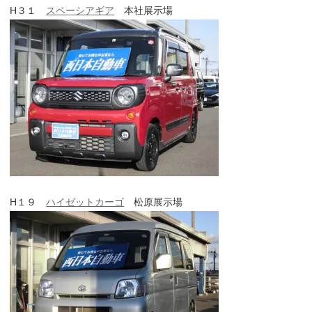
H３１
スペーシアギア
本社展示場
H１９
ハイゼットカーゴ
松原展示場