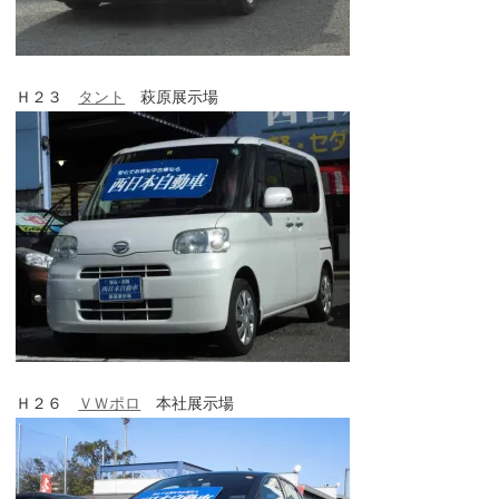
Ｈ２３
タント
萩原展示場
Ｈ２６
ＶＷポロ
本社展示場