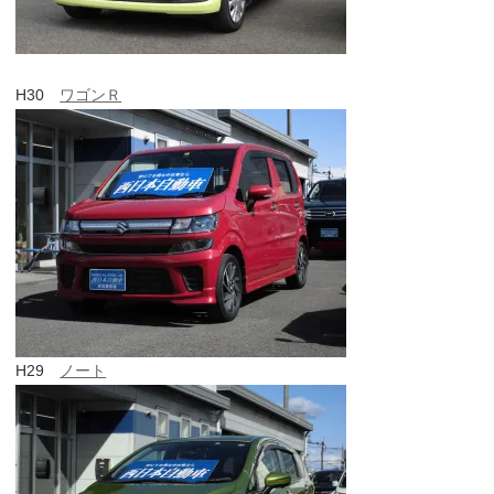
H30
ワゴンＲ
H29
ノート