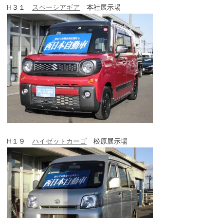
H３１
スペーシアギア
本社展示場
H１９
ハイゼットカーゴ
松原展示場