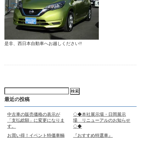
是非、西日本自動車へお越しください!!
検
索:
最近の投稿
中古車の販売価格の表示が
◇◆本社展示場・日岡展示
「支払総額」に変更になりま
場 リニューアルのお知らせ
す。
◇◆
お買い得！イベント特価車輌
『おすすめ特選車』