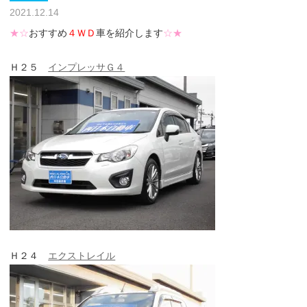
2021.12.14
★☆
おすすめ
４ＷＤ
車を紹介します
☆★
Ｈ２５
インプレッサＧ４
Ｈ２４
エクストレイル