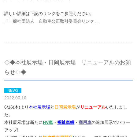
詳しい詳細は下記のリンクをご参照ください。
「一般社団法人 自動車公正取引委員会リンク」
◇◆本社展示場・日岡展示場 リニューアルのお知
らせ◇◆
NEWS
2022.06.16
6/16(木)より
本社展示場
と
日岡展示場
が
リニューアル
いたしまし
た。
本社展示場は新たに
HV車
・
福祉車輌
・
商用車
の追加展示でパワー
アップ!!