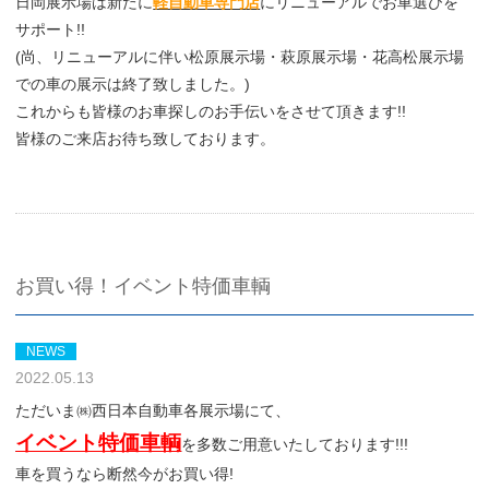
日岡展示場は新たに
軽自動車専門店
にリニューアルでお車選びを
サポート!!
(尚、リニューアルに伴い松原展示場・萩原展示場・花高松展示場
での車の展示は終了致しました。)
これからも皆様のお車探しのお手伝いをさせて頂きます!!
皆様のご来店お待ち致しております。
お買い得！イベント特価車輌
NEWS
2022.05.13
ただいま㈱西日本自動車各展示場にて、
イベント特価車輌
を多数ご用意いたしております!!!
車を買うなら断然今がお買い得!