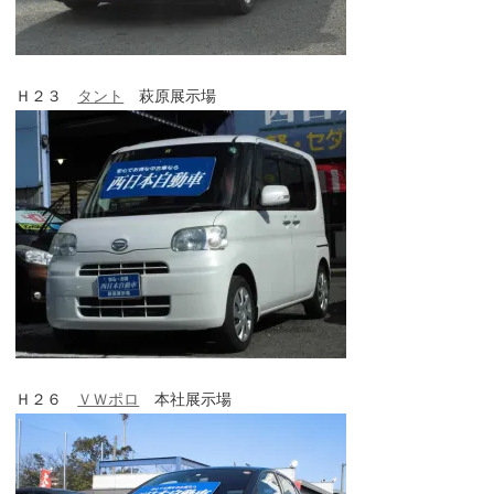
Ｈ２３
タント
萩原展示場
Ｈ２６
ＶＷポロ
本社展示場